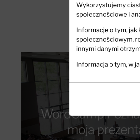
Wykorzystujemy ciaste
społecznościowe i ana
Informacje o tym, jak
społecznościowym, re
innymi danymi otrzyma
Informacja o tym, w j
Ciasteczka
Funkcjonalność
(zawsze
to
włączone)
WordCamp Pozna
małe
pliki
Ciasteczka
moja prezent
danych
niezbędne