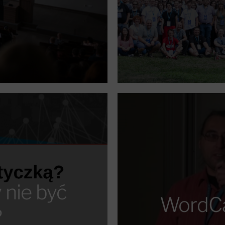
 nie być
WordCa
?