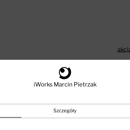
akcj
iWorks Marcin Pietrzak
WordCamp
Szczegóły