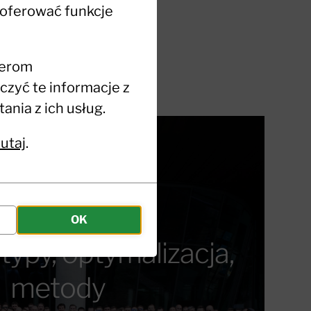
 oferować funkcje
nerom
zyć te informacje z
nia z ich usług.
tutaj
.
OK
typy, optymalizacja,
metody