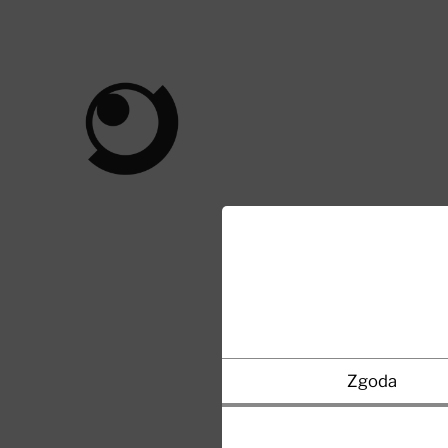
iWorks
Marcin
Pietrzak
Zgoda