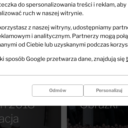
czka do spersonalizowania treści i reklam, aby
lizować ruch w naszej witrynie.
 korzystasz z naszej witryny, udostępniamy part
klamowym i analitycznym. Partnerzy mogą połąc
nymi od Ciebie lub uzyskanymi podczas korzysta
aki sposób Google przetwarza dane, znajdują się
Odmów
Personalizuj
ń 2018 –
Obrazki – 
acja