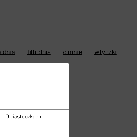
a dnia
filtr dnia
o mnie
wtyczki
O ciasteczkach