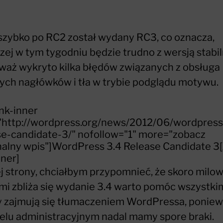
szybko po RC2 został wydany RC3, co oznacza,
zej w tym tygodniu będzie trudno z wersją stabil
waż wykryto kilka błędów związanych z obsługa
ych nagłówków i tła w trybie podglądu motywu.
ink-inner
"http://wordpress.org/news/2012/06/wordpress
se-candidate-3/" nofollow="1" more="zobacz
nalny wpis"]WordPress 3.4 Release Candidate 3[
nner]
ej strony, chciałbym przypomnieć, że skoro milo
mi zbliża się wydanie 3.4 warto pomóc wszystki
y zajmują się tłumaczeniem WordPressa, ponie
elu administracyjnym nadal mamy spore braki.