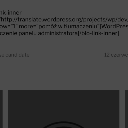
ink-inner
"http://translate.wordpress.org/projects/wp/dev
low="1" more="pomóż w tłumaczeniu"]WordPres
czenie panelu administratora[/blo-link-inner]
se candidate
12 czerw