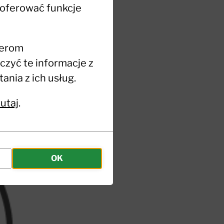
 oferować funkcje
nerom
zyć te informacje z
nia z ich usług.
tutaj
.
OK