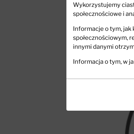
Wykorzystujemy ciaste
społecznościowe i ana
Informacje o tym, jak
społecznościowym, re
innymi danymi otrzyma
Informacja o tym, w j
Ciasteczka
Funkcjonalność
(zawsze
to
włączone)
małe
pliki
Ciasteczka
danych
niezbędne