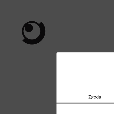
iWorks
Marcin
Pietrzak
Zgoda