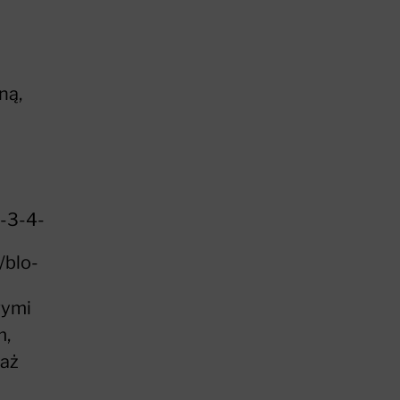
ną,
-3-4-
/blo-
wymi
m,
waż