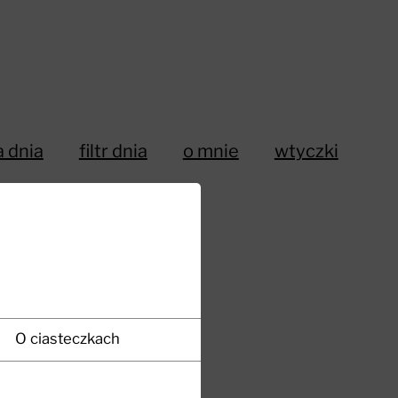
a dnia
filtr dnia
o mnie
wtyczki
O ciasteczkach